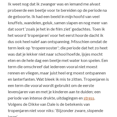
Ik weet nog dat ik zwanger was en iemand me alvast
probeerde een beetje voor te bereiden op de periode na
de geboorte. Ik had een beeld in mijn hoofd van veel
knuffels, wandelen, geluk, samen slapen en nog meer van
dat soort ‘zoals je het in de film ziet’ gedachtes. Toen ik
het woord ‘tropenjaren’ voor het eerst hoorde dacht ik
dus ook heel naïef aan ontspanning. Misschien omdat de
term leek op 'tropenrooster'; die periode dat het zo heet
was dat je lekker niet naar school hoefde, ijsjes mocht
eten en de hele dag een beetje met water kon spelen. Een
term die omschreef dat iedereen vooral niet moest
rennen en vliegen, maar juist heel erg moest ontspannen
en lanterfanten. Wat bleek ik mis te zitten. Tropenjaren is
een term die vooral wordt gebruikt om de eerste
levensjaren van en met je kinderen aan te duiden; een
periode van intense drukte, uitdagingen en
stress
.
Volgens de Dikke van Dale is de betekenis van
tropenjaren niet voor niks: ‘Bijzonder zware, slopende
jaren’.