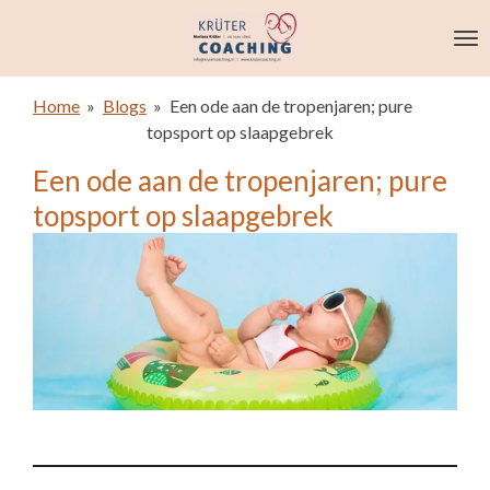
Ga
direct
naar
de
Home
»
Blogs
»
Een ode aan de tropenjaren; pure
hoofdinhoud
topsport op slaapgebrek
Een ode aan de tropenjaren; pure
topsport op slaapgebrek