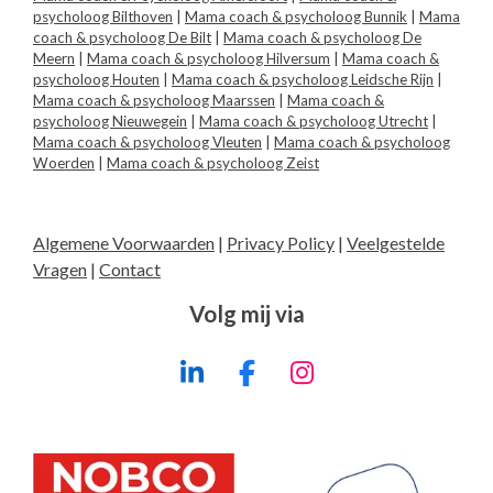
psycholoog Bilthoven
|
Mama coach & psycholoog Bunnik
|
Mama
coach & psycholoog De Bilt
|
Mama coach & psycholoog De
Meern
|
Mama coach & psycholoog Hilversum
|
Mama coach &
psycholoog Houten
|
Mama coach & psycholoog Leidsche Rijn
|
Mama coach & psycholoog Maarssen
|
Mama coach &
psycholoog Nieuwegein
|
Mama coach & psycholoog Utrecht
|
Mama coach & psycholoog Vleuten
|
Mama coach & psycholoog
Woerden
|
Mama coach & psycholoog Zeist
Algemene Voorwaarden
|
Privacy Policy
|
Veelgestelde
Vragen
|
Contact
Volg mij via
L
F
I
i
a
n
n
c
s
k
e
t
e
b
a