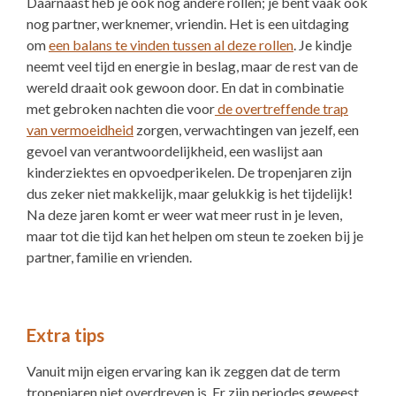
Daarnaast heb je ook nog andere rollen; je bent vaak ook
nog partner, werknemer, vriendin. Het is een uitdaging
om
een balans te vinden tussen al deze rollen
. Je kindje
neemt veel tijd en energie in beslag, maar de rest van de
wereld draait ook gewoon door. En dat in combinatie
met gebroken nachten die voor
de overtreffende trap
van vermoeidheid
zorgen, verwachtingen van jezelf, een
gevoel van verantwoordelijkheid, een waslijst aan
kinderziektes en opvoedperikelen. De tropenjaren zijn
dus zeker niet makkelijk, maar gelukkig is het tijdelijk!
Na deze jaren komt er weer wat meer rust in je leven,
maar tot die tijd kan het helpen om steun te zoeken bij je
partner, familie en vrienden.
Extra tips
Vanuit mijn eigen ervaring kan ik zeggen dat de term
tropenjaren niet overdreven is. Er zijn periodes geweest