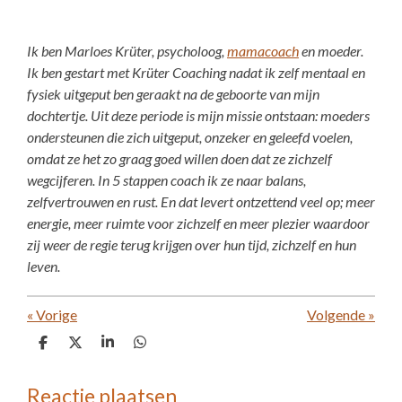
Ik ben Marloes Krüter, psycholoog,
mamacoach
en moeder.
Ik ben gestart met Krüter Coaching nadat ik zelf mentaal en
fysiek uitgeput ben geraakt na de geboorte van mijn
dochtertje. Uit deze periode is mijn missie ontstaan: moeders
ondersteunen die zich uitgeput, onzeker en geleefd voelen,
omdat ze het zo graag goed willen doen dat ze zichzelf
wegcijferen. In 5 stappen coach ik ze naar balans,
zelfvertrouwen en rust. En dat levert ontzettend veel op; meer
energie, meer ruimte voor zichzelf en meer plezier waardoor
zij weer de regie terug krijgen over hun tijd, zichzelf en hun
leven.
«
Vorige
Volgende
»
D
D
S
D
e
e
h
e
l
e
a
l
e
l
r
e
Reactie plaatsen