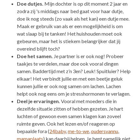
Doe dutjes.
Mijn dochter is op dit moment 2 jaar en
zodra zij 's middags naar bed gaat voor haar dutje,
doe ik nog steeds (zo vaak als het kan) een dutje mee.
Maak er gebruik van als er een mogelijkheid is om
wat slaap bij te tanken! Het huishouden moet ook
gebeuren, maar het is stiekem belangrijker dat jij
overeind blijft toch?
Doe het samen.
Je partner is er ook nog! Probeer
taakjes te verdelen, maar doe ook vooral dingen
samen. Baddertijd met z’n 3en? Leuk! Spuitluier? Help
elkaar! Het verbindt jullie en met een beetje geluk
kunnen jullie er ook nog samen om lachen. Lachen
helpt ook nog eens om je stresshormonen te verlagen.
Deel je ervaringen.
Vooral met moeders die in
dezelfde situatie zitten of hebben gezeten. Je hart
luchten of gewoon even samen klagen kan zoveel
ruimte geven. Ook het lezen en/of reageren op
bepaalde fora (
24baby
,
me-to-we
,
oudersvannu
,
mamaplaats
) kan daarbij helpen. Je bent namelijk niet