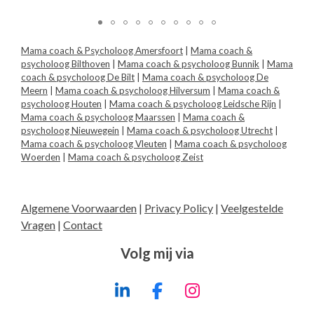
Mama coach & Psycholoog Amersfoort
|
Mama coach &
psycholoog Bilthoven
|
Mama coach & psycholoog Bunnik
|
Mama
coach & psycholoog De Bilt
|
Mama coach & psycholoog De
Meern
|
Mama coach & psycholoog Hilversum
|
Mama coach &
psycholoog Houten
|
Mama coach & psycholoog Leidsche Rijn
|
Mama coach & psycholoog Maarssen
|
Mama coach &
psycholoog Nieuwegein
|
Mama coach & psycholoog Utrecht
|
Mama coach & psycholoog Vleuten
|
Mama coach & psycholoog
Woerden
|
Mama coach & psycholoog Zeist
Algemene Voorwaarden
|
Privacy Policy
|
Veelgestelde
Vragen
|
Contact
Volg mij via
L
F
I