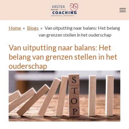
Ga
direct
naar
de
Home
»
Blogs
»
Van uitputting naar balans: Het belang
hoofdinhoud
van grenzen stellen in het ouderschap
Van uitputting naar balans: Het
belang van grenzen stellen in het
ouderschap