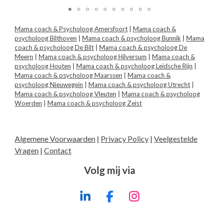
Mama coach & Psycholoog Amersfoort
|
Mama coach &
psycholoog Bilthoven
|
Mama coach & psycholoog Bunnik
|
Mama
coach & psycholoog De Bilt
|
Mama coach & psycholoog De
Meern
|
Mama coach & psycholoog Hilversum
|
Mama coach &
psycholoog Houten
|
Mama coach & psycholoog Leidsche Rijn
|
Mama coach & psycholoog Maarssen
|
Mama coach &
psycholoog Nieuwegein
|
Mama coach & psycholoog Utrecht
|
Mama coach & psycholoog Vleuten
|
Mama coach & psycholoog
Woerden
|
Mama coach & psycholoog Zeist
Algemene Voorwaarden
|
Privacy Policy
|
Veelgestelde
Vragen
|
Contact
Volg mij via
L
F
I
i
a
n