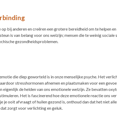
erbinding
p bij anderen en creëren een grotere bereidheid om te helpen en 
 steun is van belang voor ons welzijn; mensen die te weinig sociale
 psychische gezondheidsproblemen.
 emotie die diep geworteld is in onze menselijke psyche. Het verlicht
waardoor stresshormonen afnemen en plaatsmaken voor een gevoel 
jn eigenlijk de helden van ons emotionele welzijn. Ze bevatten oxy
timuleren. Het is fascinerend hoe deze emotionele reactie ons ver
je je ooit afvraagt of huilen gezond is, onthoud dan dat het niet al
dat zorgt voor verlichting en geluk.