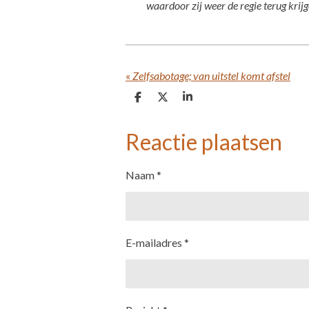
waardoor zij weer de regie terug krijg
«
Zelfsabotage; van uitstel komt afstel
D
D
S
e
e
h
l
e
a
e
l
r
Reactie plaatsen
n
e
Naam *
E-mailadres *