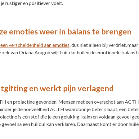
e rustiger en positiever voelt.
ze emoties weer in balans te brengen
op een verscheidenheid aan emoties
, dus niet alleen bij verdriet, maa
oek van Oriana Aragon wijst uit dat huilen de emotionele balans her
tgifting en werkt pijn verlagend
TH en prolactine gevonden. Mensen met een overschot aan ACTH 
rminder je de hoeveelheid ACTH waardoor je beter slaapt, een bete
olactine is een stof die je een gelukkig, kalm en voldaan gevoel ge
e gevoel na een huilbui kan verklaren. Daarnaast komt er door huilen