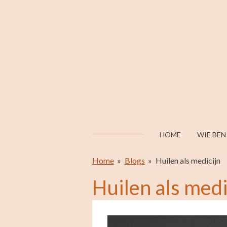
Ga
direct
naar
de
hoofdinhoud
HOME
WIE BEN
Home
»
Blogs
»
Huilen als medicijn
Huilen als medi