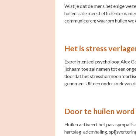
Wist je dat de mens het enige wezen
huilen is de meest efficiënte mani
communiceren; waarom huilen we da
Het is stress verlag
Experimenteel psycholoog Alex Goet
lichaam toe zal nemen tot een onge
doordat het stresshormoon 'cortisol
genomen. Uit een onderzoek van 
Door te huilen word 
Huilen activeert het parasympatisch
hartslag, ademhaling, spijsverterin