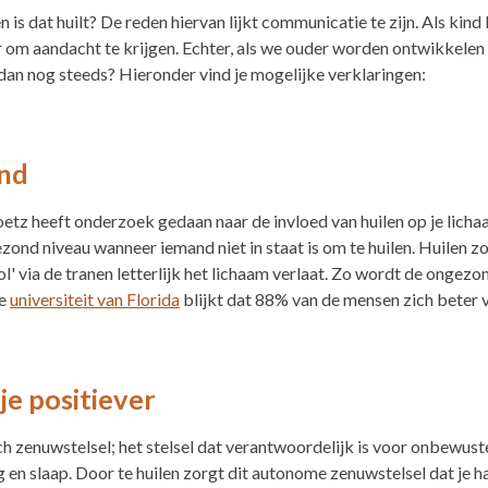
 is dat huilt? De reden hiervan lijkt communicatie te zijn. Als kind
er om aandacht te krijgen. Echter, als we ouder worden ontwikkele
n nog steeds? Hieronder vind je mogelijke verklaringen:
end
z heeft onderzoek gedaan naar de invloed van huilen op je lichaam.
zond niveau wanneer iemand niet in staat is om te huilen. Huilen z
' via de tranen letterlijk het lichaam verlaat. Zo wordt de ongezo
de
universiteit van Florida
blijkt dat 88% van de mensen zich beter vo
je positiever
 zenuwstelsel; het stelsel dat verantwoordelijk is voor onbewuste 
g en slaap. Door te huilen zorgt dit autonome zenuwstelsel dat je 