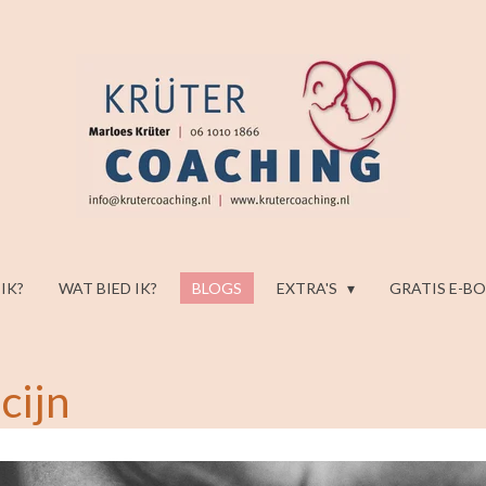
 IK?
WAT BIED IK?
BLOGS
EXTRA'S
GRATIS E-B
cijn