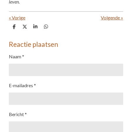
leven.
«
Vorige
Volgende
»
D
D
S
D
e
e
h
e
l
e
a
l
e
l
r
e
Reactie plaatsen
n
e
n
Naam *
E-mailadres *
Bericht *