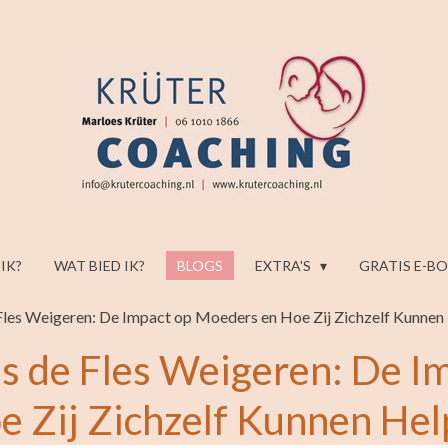
 IK?
WAT BIED IK?
BLOGS
EXTRA'S
GRATIS E-B
les Weigeren: De Impact op Moeders en Hoe Zij Zichzelf Kunnen
 de Fles Weigeren: De I
 Zij Zichzelf Kunnen He