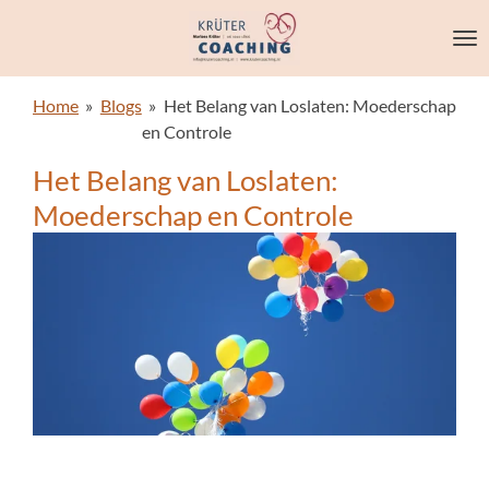
Ga
direct
naar
de
Home
»
Blogs
»
Het Belang van Loslaten: Moederschap
hoofdinhoud
en Controle
Het Belang van Loslaten:
Moederschap en Controle