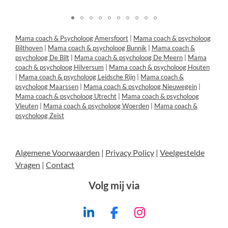
Mama coach & Psycholoog Amersfoort
|
Mama coach & psycholoog
Bilthoven
|
Mama coach & psycholoog Bunnik
|
Mama coach &
psycholoog De Bilt
|
Mama coach & psycholoog De Meern
|
Mama
coach & psycholoog Hilversum
|
Mama coach & psycholoog Houten
|
Mama coach & psycholoog Leidsche Rijn
|
Mama coach &
psycholoog Maarssen
|
Mama coach & psycholoog Nieuwegein
|
Mama coach & psycholoog Utrecht
|
Mama coach & psycholoog
Vleuten
|
Mama coach & psycholoog Woerden
|
Mama coach &
psycholoog Zeist
Algemene Voorwaarden
|
Privacy Policy
|
Veelgestelde
Vragen
|
Contact
Volg mij via
L
F
I