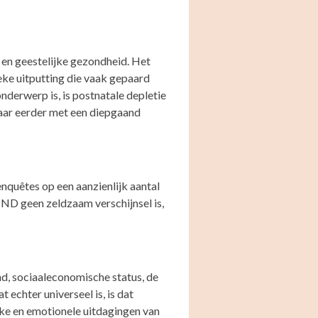
 en geestelijke gezondheid. Het
eke uitputting die vaak gepaard
derwerp is, is postnatale depletie
aar eerder met een diepgaand
enquêtes op een aanzienlijk aantal
PND geen zeldzaam verschijnsel is,
nd, sociaaleconomische status, de
 echter universeel is, is dat
eke en emotionele uitdagingen van