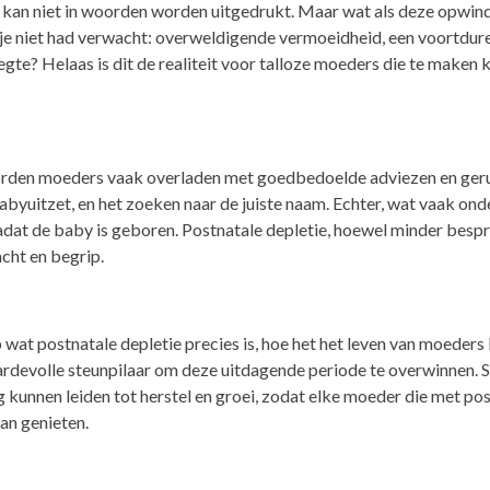
, kan niet in woorden worden uitgedrukt. Maar wat als deze opwi
e niet had verwacht: overweldigende vermoeidheid, een voortduren
eegte? Helaas is dit de realiteit voor talloze moeders die te maken 
worden moeders vaak overladen met goedbedoelde adviezen en ger
yuitzet, en het zoeken naar de juiste naam. Echter, wat vaak onder
adat de baby is geboren. Postnatale depletie, hoewel minder bes
cht en begrip.
 op wat postnatale depletie precies is, hoe het het leven van moeder
rdevolle steunpilaar om deze uitdagende periode te overwinnen. 
g kunnen leiden tot herstel en groei, zodat elke moeder die met pos
an genieten.