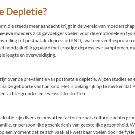
e Depletie?
term die steeds meer aandacht krijgt in de wereld van moederschap
nieuwe moeders zich gevoeliger voelen voor de emotionele en fysi
stelling tot postnatale depressie (PND), wat een veelbesproken on
niet noodzakelijk gepaard met ernstige depressieve symptomen, m
le leegte en overweldiging.
ijn over de prevalentie van postnatale depletie, wijzen studies en 
na de geboorte van hun kind. Het is belangrijk op te merken dat 
den, achtergronden en levensstijlen treffen.
valentie zijn divers en omvatten factoren zoals culturele achtergro
milie, en persoonlijke geschiedenis van geestelijke gezondheid. Wat
 op een moment dat ze zich vaak al kwetsbaar voelen door de fysi