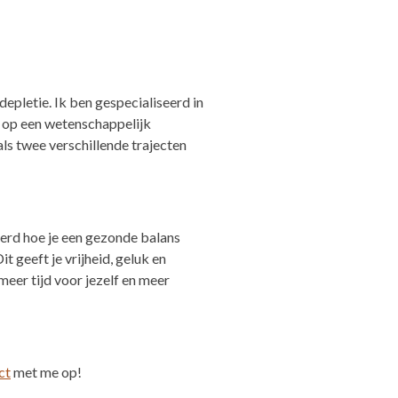
epletie. Ik ben gespecialiseerd in
 op een wetenschappelijk
als twee verschillende trajecten
eerd hoe je een gezonde balans
t geeft je vrijheid, geluk en
eer tijd voor jezelf en meer
ct
met me op!