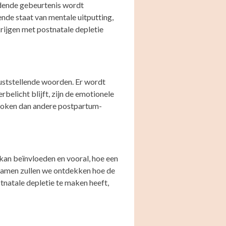
ndende gebeurtenis wordt
de staat van mentale uitputting,
krijgen met postnatale depletie
uststellende woorden. Er wordt
belicht blijft, zijn de emotionele
proken dan andere postpartum-
s kan beïnvloeden en vooral, hoe een
Samen zullen we ontdekken hoe de
tnatale depletie te maken heeft,