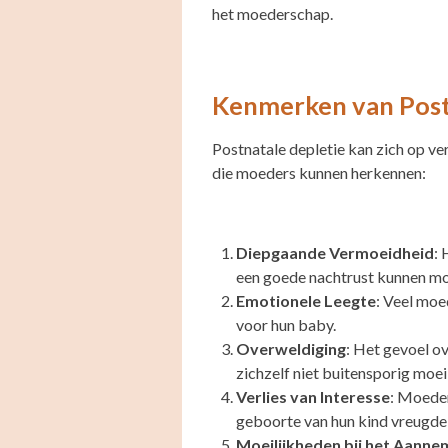
het moederschap.
Kenmerken van Post
Postnatale depletie kan zich op v
die moeders kunnen herkennen:
Diepgaande Vermoeidheid
: 
een goede nachtrust kunnen mo
Emotionele Leegte
: Veel moe
voor hun baby.
Overweldiging
: Het gevoel o
zichzelf niet buitensporig moeili
Verlies van Interesse
: Moeder
geboorte van hun kind vreugde
Moeilijkheden bij het Aann