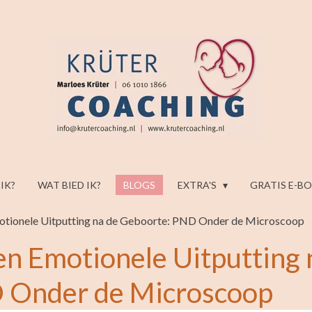
 IK?
WAT BIED IK?
BLOGS
EXTRA'S
GRATIS E-B
otionele Uitputting na de Geboorte: PND Onder de Microscoop
n Emotionele Uitputting 
 Onder de Microscoop