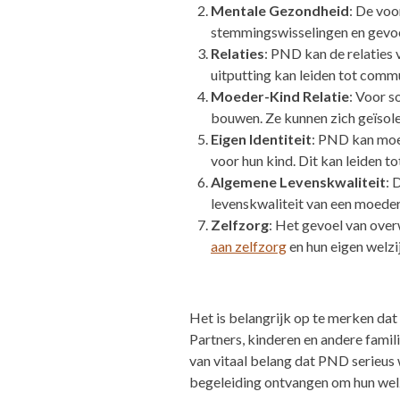
Mentale Gezondheid
: De voo
stemmingswisselingen en gevoe
Relaties
: PND kan de relaties 
uitputting kan leiden tot comm
Moeder-Kind Relatie
: Voor 
bouwen. Ze kunnen zich geïsole
Eigen Identiteit
: PND kan moed
voor hun kind. Dit kan leiden to
Algemene Levenskwaliteit
: 
levenskwaliteit van een moeder
Zelfzorg
: Het gevoel van ove
aan zelfzorg
en hun eigen welzij
Het is belangrijk op te merken dat 
Partners, kinderen en andere fami
van vitaal belang dat PND serieus
begeleiding ontvangen om hun welzi