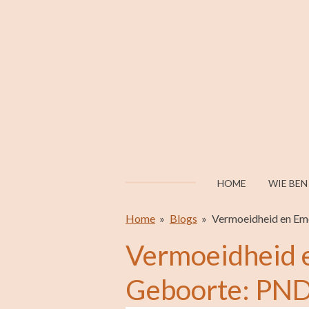
Ga
direct
naar
de
hoofdinhoud
HOME
WIE BEN
Home
»
Blogs
»
Vermoeidheid en Em
Vermoeidheid e
Geboorte: PND