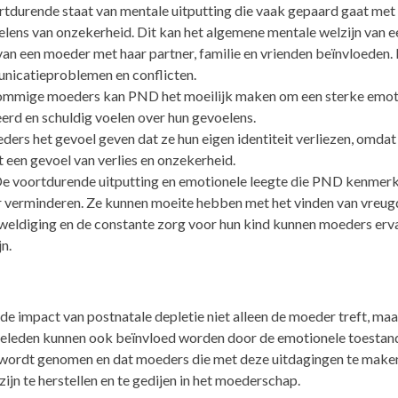
rtdurende staat van mentale uitputting die vaak gepaard gaat met
lens van onzekerheid. Dit kan het algemene mentale welzijn van 
van een moeder met haar partner, familie en vrienden beïnvloeden.
unicatieproblemen en conflicten.
sommige moeders kan PND het moeilijk maken om een sterke emot
erd en schuldig voelen over hun gevoelens.
ers het gevoel geven dat ze hun eigen identiteit verliezen, omdat 
t een gevoel van verlies en onzekerheid.
De voortdurende uitputting en emotionele leegte die PND kenmerk
 verminderen. Ze kunnen moeite hebben met het vinden van vreugde 
rweldiging en de constante zorg voor hun kind kunnen moeders e
n.
de impact van postnatale depletie niet alleen de moeder treft, maar
lieleden kunnen ook beïnvloed worden door de emotionele toestan
 wordt genomen en dat moeders die met deze uitdagingen te maken
jn te herstellen en te gedijen in het moederschap.