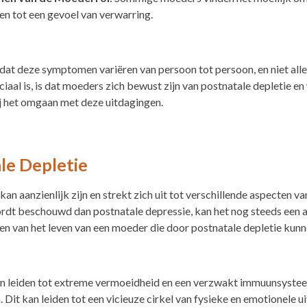
den tot een gevoel van verwarring.
dat deze symptomen variëren van persoon tot persoon, en niet all
iaal is, is dat moeders zich bewust zijn van postnatale depletie e
ij het omgaan met deze uitdagingen.
le Depletie
an aanzienlijk zijn en strekt zich uit tot verschillende aspecten v
t beschouwd dan postnatale depressie, kan het nog steeds een aanz
ten van het leven van een moeder die door postnatale depletie kun
n leiden tot extreme vermoeidheid en een verzwakt immuunsyst
 Dit kan leiden tot een vicieuze cirkel van fysieke en emotionele ui