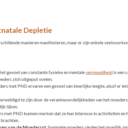
natale Depletie
erschillende manieren manifesteren, maar er zijn enkele veelvo
Het gevoel van constante fysieke en mentale
vermoeidheid
is een 
eders zich uitgeput voelen.
ders met PND ervaren een gevoel van innerlijke leegte, alsof er iet
verweldigd te zijn door de verantwoordelijkheden van het moedersc
jk lijken.
s met PND kunnen merken dat ze hun interesse in activiteiten en h
 brachten.
emen van de Moederrol
: Sommige moeders vinden het moeilijk om 