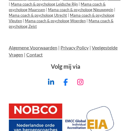
|
Mama coach & psycholoog Leidsche Rijn
|
Mama coach &
psycholoog Maarssen
|
Mama coach & psycholoog Nieuwegein
|
Mama coach & psycholoog Utrecht
|
Mama coach & psycholoog
Vleuten
|
Mama coach & psycholoog Woerden
|
Mama coach &
psycholoog Zeist
Algemene Voorwaarden
|
Privacy Policy
|
Veelgestelde
Vragen
|
Contact
Volg mij via
L
F
I
i
a
n
n
c
s
k
e
t
e
b
a
d
o
g
I
o
r