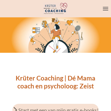
Ga
direct
naar
de
hoofdinhoud
Krüter Coaching | Dé Mama
coach en psycholoog: Zeist
Start met een van mijn gratis e-books!