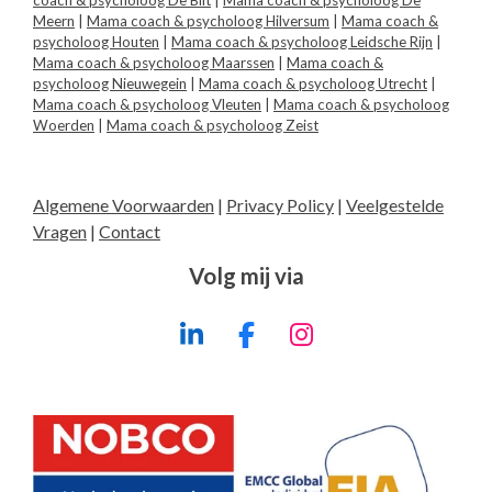
coach & psycholoog De Bilt
|
Mama coach & psycholoog De
Meern
|
Mama coach & psycholoog Hilversum
|
Mama coach &
psycholoog Houten
|
Mama coach & psycholoog Leidsche Rijn
|
Mama coach & psycholoog Maarssen
|
Mama coach &
psycholoog Nieuwegein
|
Mama coach & psycholoog Utrecht
|
Mama coach & psycholoog Vleuten
|
Mama coach & psycholoog
Woerden
|
Mama coach & psycholoog Zeist
Algemene Voorwaarden
|
Privacy Policy
|
Veelgestelde
Vragen
|
Contact
Volg mij via
L
F
I
i
a
n
n
c
s
k
e
t
e
b
a
d
o
g