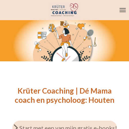
Ga
direct
naar
de
hoofdinhoud
Krüter Coaching | Dé Mama
coach en psycholoog: Houten
Start met een van mijn gratis e-books!