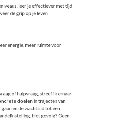
iveaus, leer je effectiever met tijd
weer de grip op je leven
meer energie, meer ruimte voor
raag of hulpvraag, streef ik ernaar
oncrete doelen
in trajecten van
k gaan en de wachttijd tot een
andelinstelling. Het gevolg? Geen