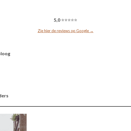
5,0
⭐⭐⭐⭐⭐
Zie hier de reviews op Google →
oloog
ders