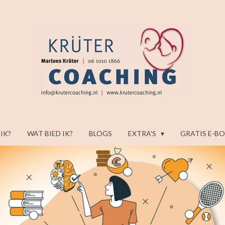
 IK?
WAT BIED IK?
BLOGS
EXTRA'S
GRATIS E-B