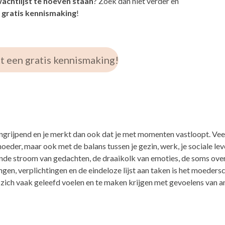
chtlijst te hoeven staan
? Zoek dan niet verder en
gratis kennismaking
!
ct een gratis kennismaking!
ngrijpend en je merkt dan ook dat je met momenten vastloopt. Ve
oeder, maar ook met de balans tussen je gezin, werk, je sociale leven
nde stroom van gedachten, de draaikolk van emoties, de soms ov
en, verplichtingen en de eindeloze lijst aan taken is het moedersc
 zich vaak geleefd voelen en te maken krijgen met gevoelens van a