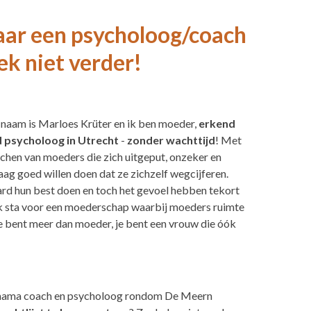
naar een psycholoog/coach
k niet verder!
naam is Marloes Krüter en ik ben moeder,
erkend
 psycholoog in Utrecht
-
zonder wachttijd
! Met
coachen van moeders
die zich uitgeput, onzeker en
aag goed willen doen dat ze zichzelf wegcijferen.
ihard hun best doen en toch het gevoel hebben tekort
 Ik sta voor een moederschap waarbij moeders ruimte
je bent meer dan moeder, je bent een vrouw die óók
e mama coach en psycholoog rondom De Meern