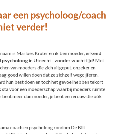
naar een psycholoog/coach
niet verder!
naam is Marloes Krüter en ik ben moeder,
erkend
 psycholoog in Utrecht
-
zonder wachttijd
! Met
coachen van moeders
die zich uitgeput, onzeker en
aag goed willen doen dat ze zichzelf wegcijferen.
ihard hun best doen en toch het gevoel hebben tekort
 Ik sta voor een moederschap waarbij moeders ruimte
je bent meer dan moeder, je bent een vrouw die óók
 mama coach en psycholoog rondom De Bilt