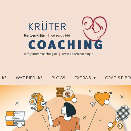
 IK?
WAT BIED IK?
BLOGS
EXTRA'S
GRATIS E-B