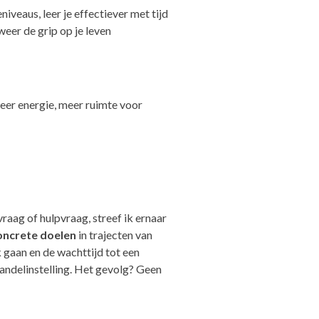
iveaus, leer je effectiever met tijd
weer de grip op je leven
meer energie, meer ruimte voor
raag of hulpvraag, streef ik ernaar
oncrete doelen
in trajecten van
k gaan en de wachttijd tot een
andelinstelling. Het gevolg? Geen