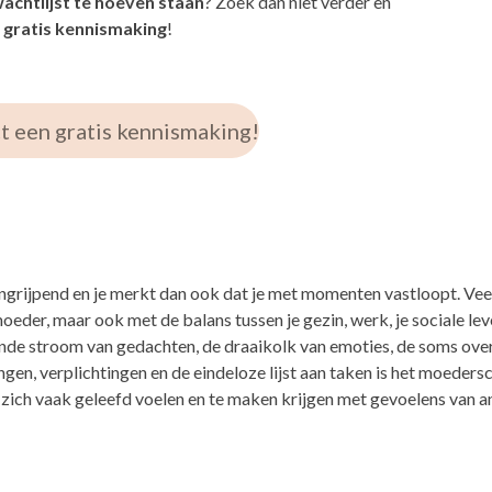
chtlijst te hoeven staan
? Zoek dan niet verder en
gratis kennismaking
!
ct een gratis kennismaking!
ngrijpend en je merkt dan ook dat je met momenten vastloopt. Ve
oeder, maar ook met de balans tussen je gezin, werk, je sociale leven
nde stroom van gedachten, de draaikolk van emoties, de soms ov
en, verplichtingen en de eindeloze lijst aan taken is het moedersc
 zich vaak geleefd voelen en te maken krijgen met gevoelens van a