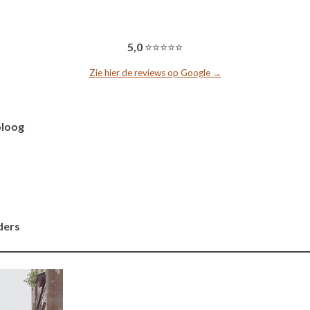
5,0
⭐⭐⭐⭐⭐
Zie hier de reviews op Google →
oloog
ders